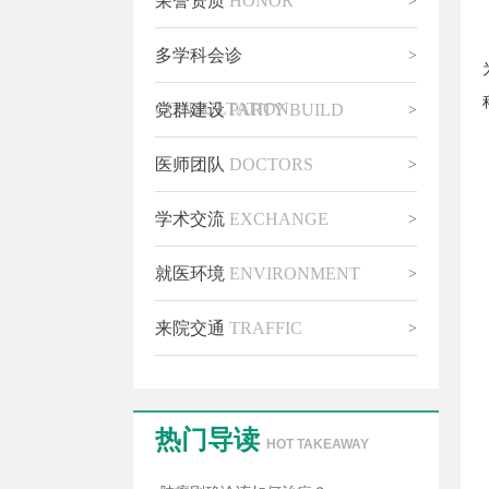
荣誉资质
HONOR
>
多学科会诊
>
CONSULTATION
党群建设
PARTY BUILD
>
医师团队
DOCTORS
>
学术交流
EXCHANGE
>
就医环境
ENVIRONMENT
>
来院交通
TRAFFIC
>
热门导读
HOT TAKEAWAY