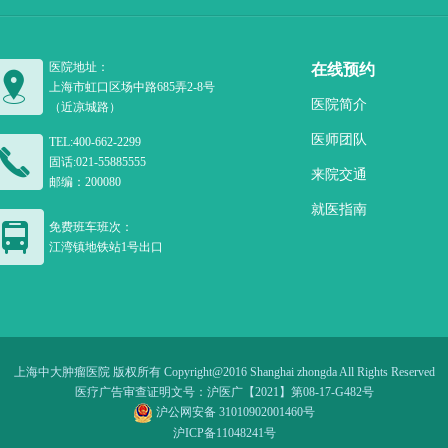
医院地址：
在线预约
上海市虹口区场中路685弄2-8号
医院简介
（近凉城路）
医师团队
TEL:400-662-2299
固话:021-55885555
来院交通
邮编：200080
就医指南
免费班车班次：
江湾镇地铁站1号出口
上海中大肿瘤医院 版权所有 Copyright@2016 Shanghai zhongda All Rights Reserved
医疗广告审查证明文号：沪医广【2021】第08-17-G482号
沪公网安备 31010902001460号
沪ICP备11048241号