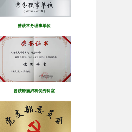
曾获常务理事单位
曾获肿瘤妇科优秀科室